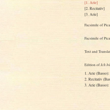
[1. Arie]
[2. Recitativ]
[3. Arie]
Facsimile of Pic
Facsimile of Pic
Text and Transla
Edition of
Ich b
1. Arie (Basso)
2. Recitativ (B
3. Arie (Basso): 