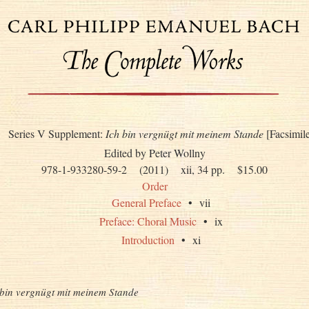
Series V Supplement:
Ich bin vergnügt mit meinem Stande
[Facsimil
Edited by Peter Wollny
978-1-933280-59-2
(2011)
xii, 34 pp.
$15.00
Order
General Preface
• vii
Preface: Choral Music
• ix
Introduction
• xi
 bin vergnügt mit meinem Stande