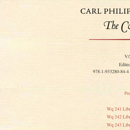
V/
Edite
978-1-933280-84-4
Pr
Wq 241 Libre
Wq 242 Libre
Wq 243 Libre