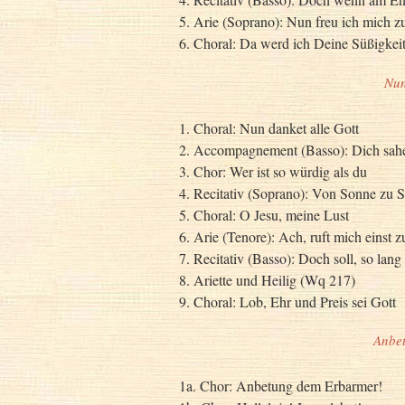
5. Arie (Soprano): Nun freu ich mich 
6. Choral: Da werd ich Deine Süßigkei
Nun
1. Choral: Nun danket alle Gott
2. Accompagnement (Basso): Dich sahe
3. Chor: Wer ist so würdig als du
4. Recitativ (Soprano): Von Sonne zu S
5. Choral: O Jesu, meine Lust
6. Arie (Tenore): Ach, ruft mich einst 
7. Recitativ (Basso): Doch soll, so lang
8. Ariette und Heilig (Wq 217)
9. Choral: Lob, Ehr und Preis sei Gott
Anbe
1a. Chor: Anbetung dem Erbarmer!