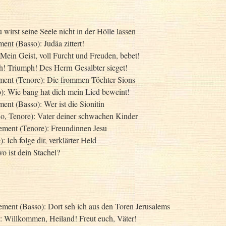
 wirst seine Seele nicht in der Hölle lassen
nt (Basso): Judäa zittert!
 Mein Geist, voll Furcht und Freuden, bebet!
h! Triumph! Des Herrn Gesalbter sieget!
ent (Tenore): Die frommen Töchter Sions
o): Wie bang hat dich mein Lied beweint!
nt (Basso): Wer ist die Sionitin
no, Tenore): Vater deiner schwachen Kinder
ment (Tenore): Freundinnen Jesu
: Ich folge dir, verklärter Held
o ist dein Stachel?
ent (Basso): Dort seh ich aus den Toren Jerusalems
): Willkommen, Heiland! Freut euch, Väter!