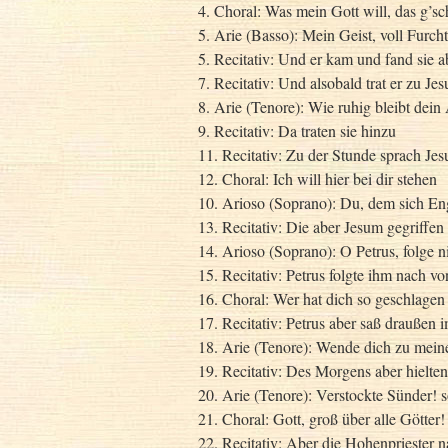
4. Choral: Was mein Gott will, das g’sch
5. Arie (Basso): Mein Geist, voll Furch
5. Recitativ: Und er kam und fand sie a
7. Recitativ: Und alsobald trat er zu Jes
8. Arie (Tenore): Wie ruhig bleibt dein
9. Recitativ: Da traten sie hinzu
11. Recitativ: Zu der Stunde sprach Jes
12. Choral: Ich will hier bei dir stehen
10. Arioso (Soprano): Du, dem sich En
13. Recitativ: Die aber Jesum gegriffen
14. Arioso (Soprano): O Petrus, folge n
15. Recitativ: Petrus folgte ihm nach vo
16. Choral: Wer hat dich so geschlagen
17. Recitativ: Petrus aber saß draußen i
18. Arie (Tenore): Wende dich zu mei
19. Recitativ: Des Morgens aber hielten
20. Arie (Tenore): Verstockte Sünder! 
21. Choral: Gott, groß über alle Götter!
22. Recitativ: Aber die Hohenpriester 