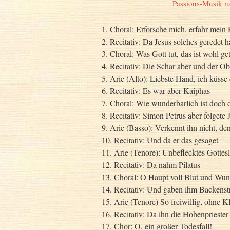
Passions-Musik n
1. Choral: Erforsche mich, erfahr mein
2. Recitativ: Da Jesus solches geredet h
3. Choral: Was Gott tut, das ist wohl ge
4. Recitativ: Die Schar aber und der 
5. Arie (Alto): Liebste Hand, ich küsse
6. Recitativ: Es war aber Kaiphas
7. Choral: Wie wunderbarlich ist doch d
8. Recitativ: Simon Petrus aber folgete 
9. Arie (Basso): Verkennt ihn nicht, de
10. Recitativ: Und da er das gesaget
11. Arie (Tenore): Unbeflecktes Gotte
12. Recitativ: Da nahm Pilatus
13. Choral: O Haupt voll Blut und Wu
14. Recitativ: Und gaben ihm Backenst
15. Arie (Tenore) So freiwillig, ohne K
16. Recitativ: Da ihn die Hohenpriester
17. Chor: O, ein großer Todesfall!