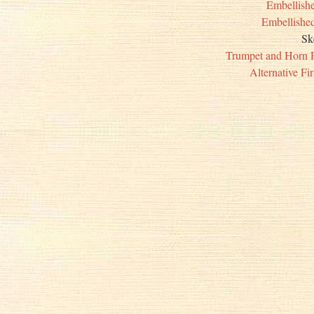
Embellishe
Embellished
Sk
Trumpet and Horn Pa
Alternative Fi